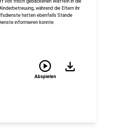
t von frisch gebackenen Waffeln in die
Kinderbetreuung, während die Eltern ihr
lfsdienste hatten ebenfalls Stände
Dienste informieren konnte.
play_circle
download
Abspielen