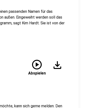
einen passenden Namen für das
n außen. Eingeweiht werden soll das
ramm, sagt Kim Hardt. Sie ist von der
play_circle
download
Abspielen
 möchte, kann sich gerne melden. Den