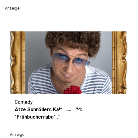
Anzeige
Comedy
play_circle
Atze Schröders Kaltstart 24:
"Frühbucherrabatt"
Anzeige