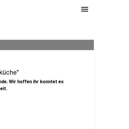
menu
tküche"
de. Wir hoffen ihr konntet es
eit.