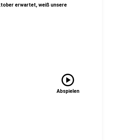
ktober erwartet, weiß unsere
play_circle
Abspielen