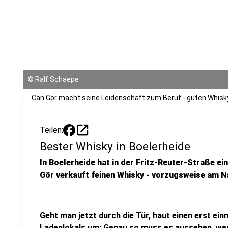
©
Ralf Schaepe
Can Gör macht seine Leidenschaft zum Beruf - guten Whisk
open_in_new
Teilen:
Bester Whisky in Boelerheide
In Boelerheide hat in der Fritz-Reuter-Straße ei
Gör verkauft feinen Whisky - vorzugsweise am 
Geht man jetzt durch die Tür, haut einen erst ein
Ladenlokals um: Genau so muss es aussehen, we