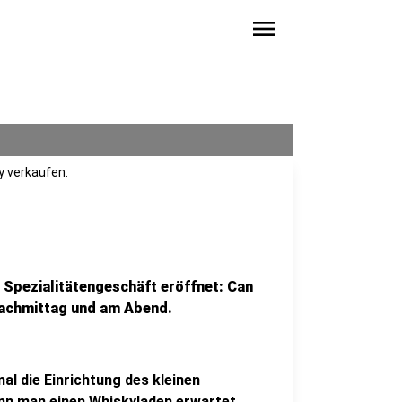
menu
y verkaufen.
n Spezialitätengeschäft eröffnet: Can
Nachmittag und am Abend.
mal die Einrichtung des kleinen
nn man einen Whiskyladen erwartet.