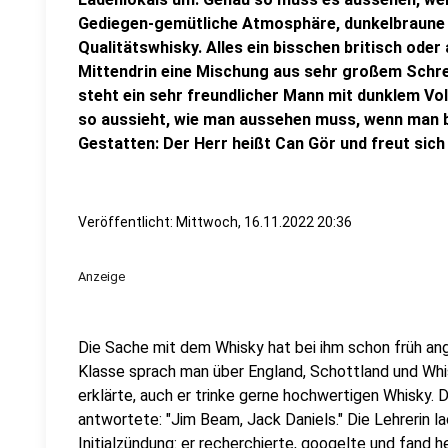
Gediegen-gemütliche Atmosphäre, dunkelbraune R
Qualitätswhisky. Alles ein bisschen britisch ode
Mittendrin eine Mischung aus sehr großem Schre
steht ein sehr freundlicher Mann mit dunklem Voll
so aussieht, wie man aussehen muss, wenn man b
Gestatten: Der Herr heißt Can Gör und freut sich
Veröffentlicht:
Mittwoch, 16.11.2022 20:36
Anzeige
Die Sache mit dem Whisky hat bei ihm schon früh ang
Klasse sprach man über England, Schottland und Whi
erklärte, auch er trinke gerne hochwertigen Whisky. D
antwortete: "Jim Beam, Jack Daniels." Die Lehrerin l
Initialzündung: er recherchierte, googelte und fand h