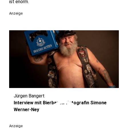
ist enorm.
Anzeige
Jürgen Bangert
play_circle
Interview mit Bierbauch-Fotografin Simone
Werner-Ney
Anzeige