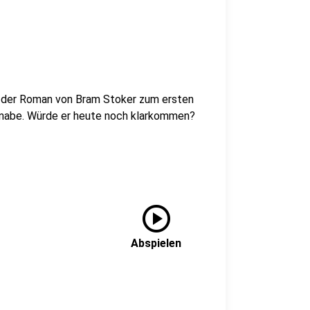
e der Roman von Bram Stoker zum ersten
r Knabe. Würde er heute noch klarkommen?
play_circle
Abspielen