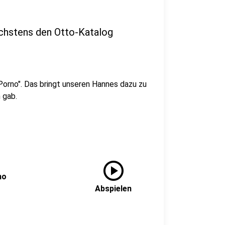
chstens den Otto-Katalog
Porno". Das bringt unseren Hannes dazu zu
 gab.
play_circle
no
Abspielen