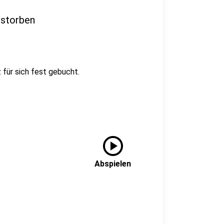
estorben
für sich fest gebucht.
play_circle
Abspielen