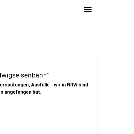
menu
udwigseisenbahn"
Verspätungen, Ausfälle - wir in NRW sind
es angefangen hat.