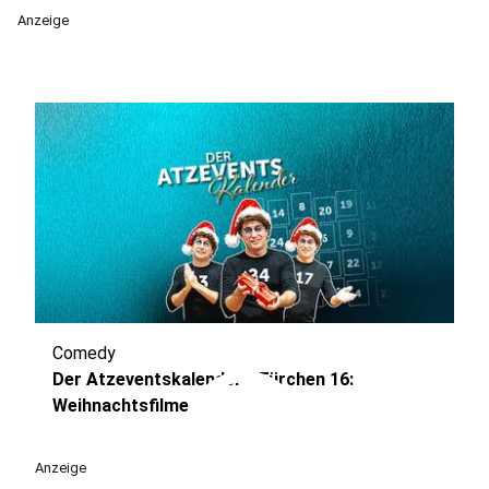
Anzeige
Comedy
play_circle
Der Atzeventskalender - Türchen 16:
Weihnachtsfilme
Anzeige