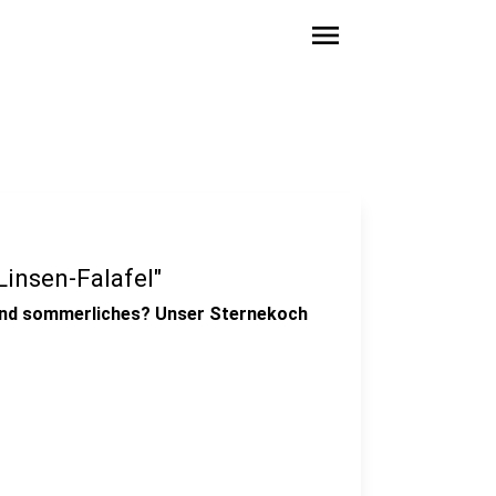
menu
Linsen-Falafel"
und sommerliches? Unser Sternekoch