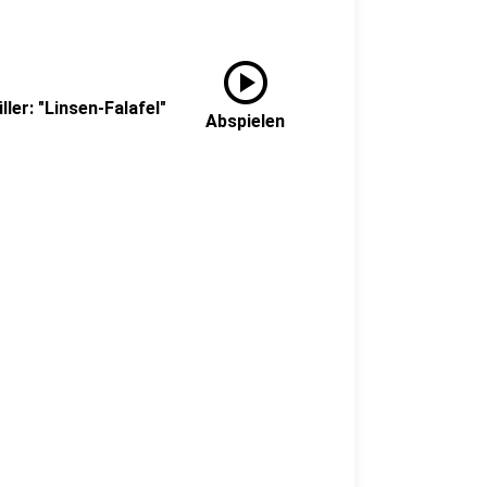
play_circle
ler: "Linsen-Falafel"
Abspielen