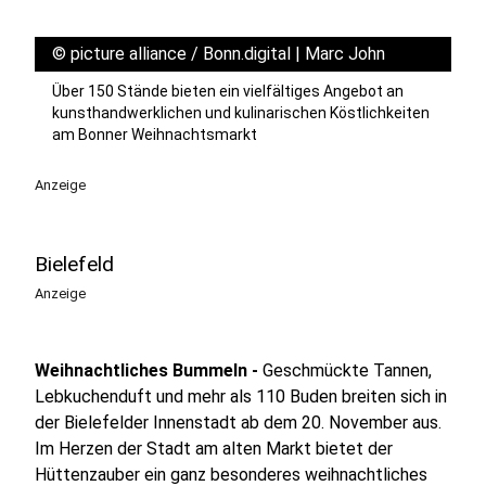
18
Schloss Weihnacht Jüchen
©
picture alliance / Bonn.digital | Marc John
Schloss Dyck
Über 150 Stände bieten ein vielfältiges Angebot an
kunsthandwerklichen und kulinarischen Köstlichkeiten
19
am Bonner Weihnachtsmarkt
Hagen
Friedrich ebert platz hagen
Anzeige
Bielefeld
Anzeige
Weihnachtliches Bummeln -
Geschmückte Tannen,
Lebkuchenduft und mehr als 110 Buden breiten sich in
der Bielefelder Innenstadt ab dem 20. November aus.
Im Herzen der Stadt am alten Markt bietet der
Hüttenzauber ein ganz besonderes weihnachtliches