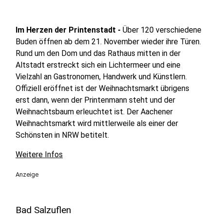
Hansaplatz Dortmund
Im Herzen der Printenstadt -
Über 120 verschiedene
5
Buden öffnen ab dem 21. November wieder ihre Türen.
Düsseldorf
Rund um den Dom und das Rathaus mitten in der
Düsseldorf Altstadt
Altstadt erstreckt sich ein Lichtermeer und eine
Vielzahl an Gastronomen, Handwerk und Künstlern.
6
Offiziell eröffnet ist der Weihnachtsmarkt übrigens
Siegburg
erst dann, wenn der Printenmann steht und der
Marktplatz siegburg
Weihnachtsbaum erleuchtet ist. Der Aachener
Weihnachtsmarkt wird mittlerweile als einer der
7
Schönsten in NRW betitelt.
Bonn
Münsterplatz Bonn
Weitere Infos
Anzeige
8
Bielefeld
Alter Markt Bielefeld
Bad Salzuflen