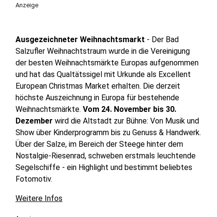
Anzeige
9
Köln
Köln Friesenplatz
Ausgezeichneter Weihnachtsmarkt
Kölner Dom
- Der Bad
Salzufler Weihnachtstraum wurde in die Vereinigung
der besten Weihnachtsmärkte Europas aufgenommen
10
Köln
und hat das Qualtätssigel mit Urkunde als Excellent
European Christmas Market erhalten. Die derzeit
Kölner Dom
höchste Auszeichnung in Europa für bestehende
Weihnachtsmärkte.
Vom 24. November bis 30.
11
Meerbuch Büderich
Dezember
wird die Altstadt zur Bühne: Von Musik und
Show über Kinderprogramm bis zu Genuss & Handwerk.
Dr.-Franz-Schütz-Platz
Über der Salze, im Bereich der Steege hinter dem
Nostalgie-Riesenrad, schweben erstmals leuchtende
12
Münster
Segelschiffe - ein Highlight und bestimmt beliebtes
Fotomotiv.
Lamberti münster
Weitere Infos
13
Aachen