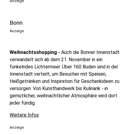
Anzeige
Aachen Dom
Bonn
14
Altenberg
Anzeige
Altenberger dom
15
Weihnachtsshopping -
Auch die Bonner Innenstadt
Grünewald Schloss
verwandelt sich ab dem 21. November in ein
Schloss Grünewald
funkelndes Lichtermeer. Über 160 Buden sind in der
Innenstadt verteilt, um Besucher mit Speisen,
Heißgetränken und Inspiration für Geschenkideen zu
16
Mettmann
versorgen. Von Kunsthandwerk bis Kulinarik - in
St. Lambertus Mettmann
gemütlicher, weihnachtlicher Atmosphäre wird dort
jeder fündig.
17
Weitere Infos
Moers
Moers Kastell
Anzeige