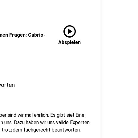
play_circle
men Fragen: Cabrio-
Abspielen
worten
 sind wir mal ehrlich: Es gibt sie! Eine
on uns. Dazu haben wir uns valide Experten
ch trotzdem fachgerecht beantworten.