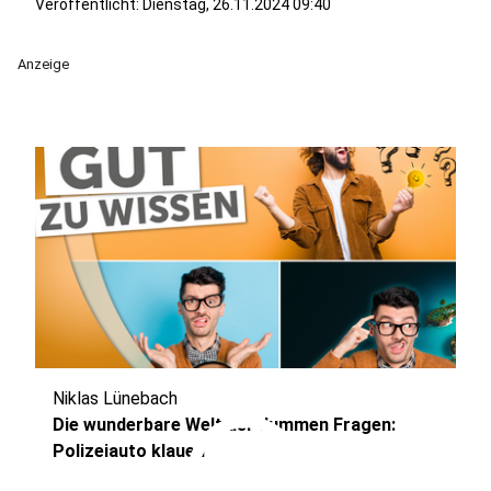
Veröffentlicht:
Dienstag, 26.11.2024 09:40
Anzeige
Niklas Lünebach
play_circle
Die wunderbare Welt der dummen Fragen:
Polizeiauto klauen