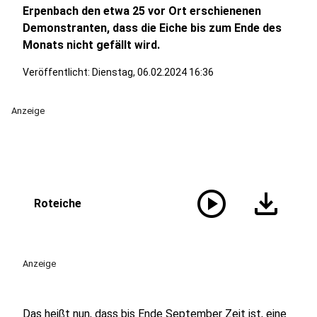
Erpenbach den etwa 25 vor Ort erschienenen
Demonstranten, dass die Eiche bis zum Ende des
Monats nicht gefällt wird.
Veröffentlicht:
Dienstag, 06.02.2024 16:36
Anzeige
play_circle
download
Roteiche
Anzeige
Das heißt nun, dass bis Ende September Zeit ist, eine