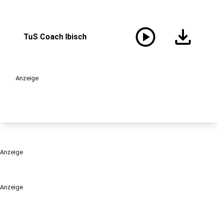
play_circle
download
TuS Coach Ibisch
Anzeige
Anzeige
Anzeige