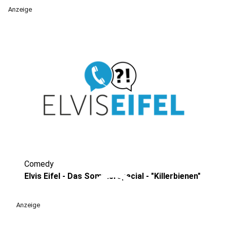
Anzeige
Comedy
play_circle
Elvis Eifel - Das Sommerspecial - "Killerbienen"
Anzeige