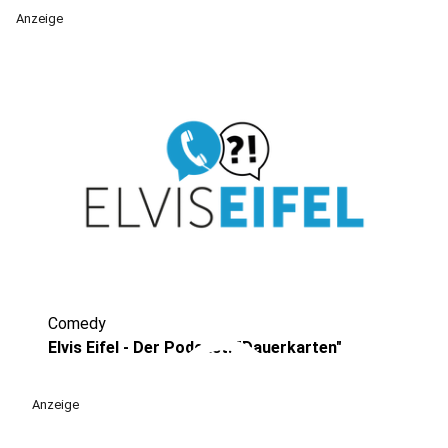
Anzeige
Comedy
play_circle
Elvis Eifel - Der Podcast: "Dauerkarten"
Anzeige