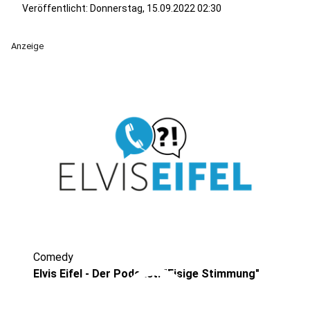
Veröffentlicht:
Donnerstag, 15.09.2022 02:30
Anzeige
Comedy
play_circle
Elvis Eifel - Der Podcast: "Eisige Stimmung"