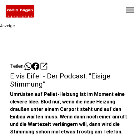
menu
Anzeige
open_in_new
Teilen:
Elvis Eifel - Der Podcast: "Eisige
Stimmung"
Umrüsten auf Pellet-Heizung ist im Moment eine
clevere Idee. Blöd nur, wenn die neue Heizung
draußen unter einem Carport steht und auf den
Einbau warten muss. Wenn dann noch einer anruft
und die Wartezeit verlängern will, dann wird die
Stimmung schon mal etwas frostig am Telefon.