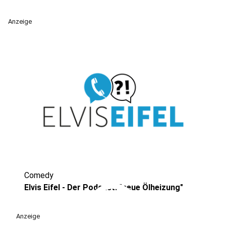
Anzeige
Comedy
play_circle
Elvis Eifel - Der Podcast: "neue Ölheizung"
Anzeige