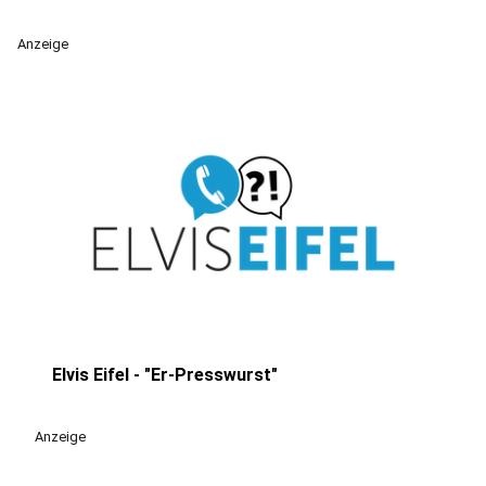
Anzeige
Elvis Eifel - "Er-Presswurst"
play_circle
Anzeige