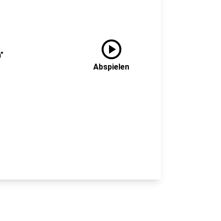
play_circle
"
Abspielen