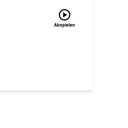
play_circle
Abspielen