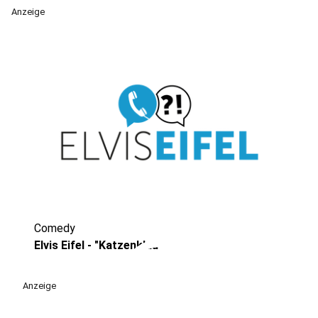
Anzeige
Comedy
play_circle
Elvis Eifel - "Katzenklau"
Anzeige