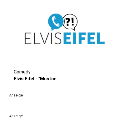
Comedy
play_circle
Elvis Eifel - "Mustang"
Anzeige
Anzeige