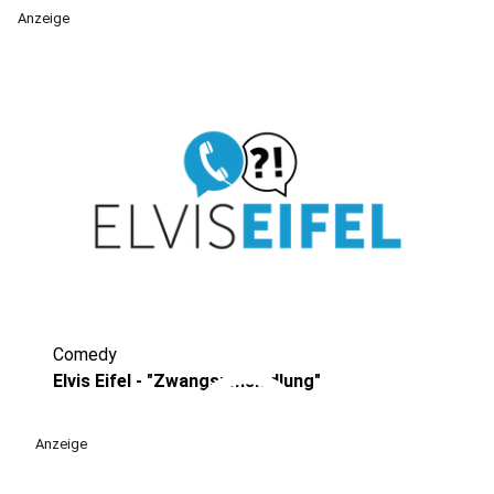
Anzeige
Comedy
play_circle
Elvis Eifel - "Zwangsumsiedlung"
Anzeige