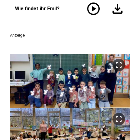
play_circle
download
Wie findet ihr Emil?
Anzeige
crop_free
crop_free