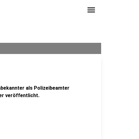
menu
Unbekannter als Polizeibeamter
r veröffentlicht.