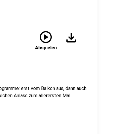
play_circle
download
Abspielen
togramme: erst vom Balkon aus, dann auch
solchen Anlass zum allerersten Mal