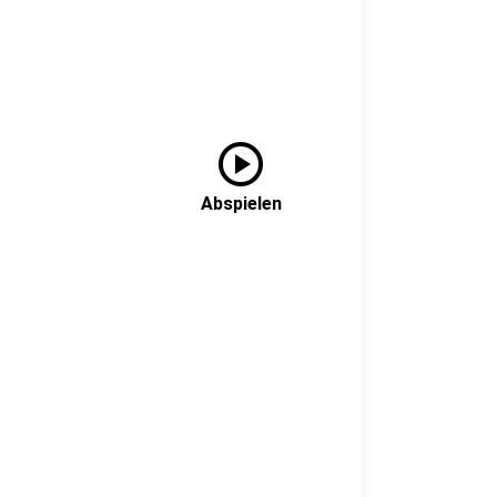
play_circle
Abspielen