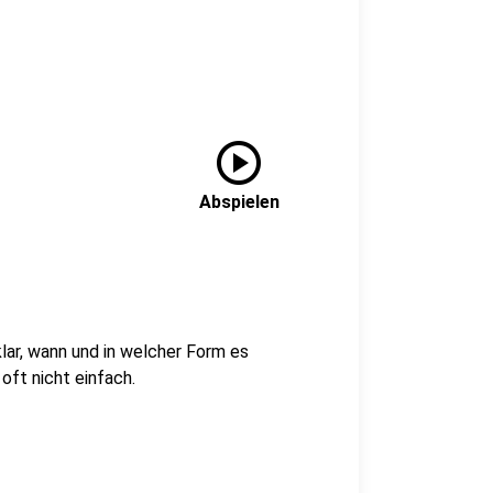
play_circle
Abspielen
lar, wann und in welcher Form es
oft nicht einfach.