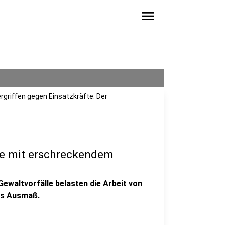
menu
griffen gegen Einsatzkräfte. Der
ge mit erschreckendem
ewaltvorfälle belasten die Arbeit von
as Ausmaß.