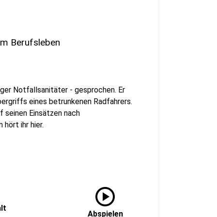
em Berufsleben
ger Notfallsanitäter - gesprochen. Er
bergriffs eines betrunkenen Radfahrers.
uf seinen Einsätzen nach
ört ihr hier.
play_circle
lt
Abspielen