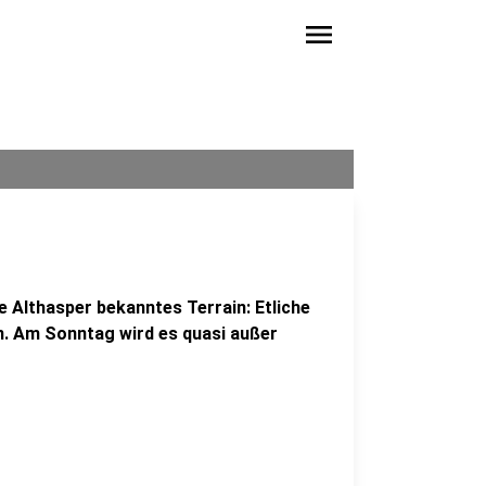
menu
e Althasper bekanntes Terrain: Etliche
n. Am Sonntag wird es quasi außer