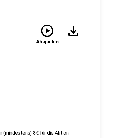
play_circle
download
Abspielen
r (mindestens) 8€ für die
Aktion