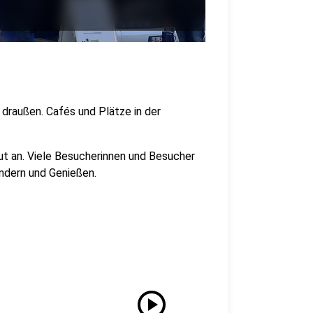
draußen. Cafés und Plätze in der
t an. Viele Besucherinnen und Besucher
ndern und Genießen.
play_circle