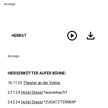
Anzeige
play_circle
download
HERBST
Anzeige
HIERSENKÖTTER AUFER BÜHNE:
16.11.23
Theater an der Volme
27.1.24
Hotel Dresel
*ausverkauft*
24.2.24
Hotel Dresel
*ZUSATZTERMIN*