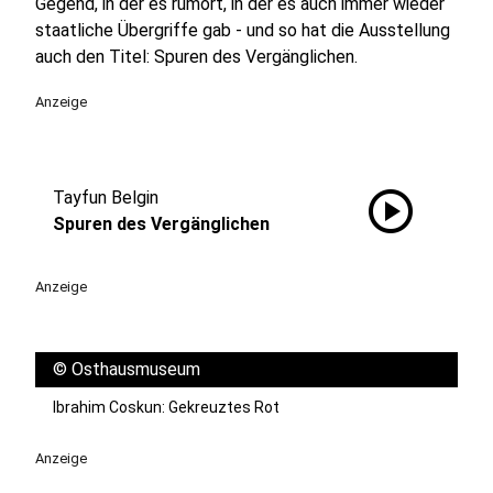
Gegend, in der es rumort, in der es auch immer wieder
staatliche Übergriffe gab - und so hat die Ausstellung
auch den Titel: Spuren des Vergänglichen.
Anzeige
play_circle
Tayfun Belgin
Spuren des Vergänglichen
Anzeige
©
Osthausmuseum
Ibrahim Coskun: Gekreuztes Rot
Anzeige