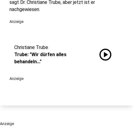
sagt Dr. Christiane Trube, aber jetzt ist er
nachgewiesen.
Anzeige
Christiane Trube
play_circle
Trube: "Wir dürfen alles
behandeln..."
Anzeige
Anzeige