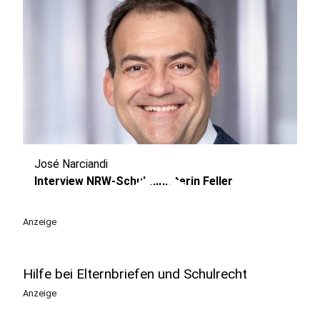
José Narciandi
play_circle
Interview NRW-Schulministerin Feller
Anzeige
Hilfe bei Elternbriefen und Schulrecht
Anzeige