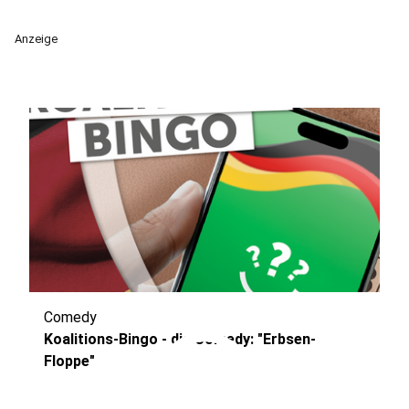
Anzeige
Comedy
play_circle
Koalitions-Bingo - die Comedy: "Erbsen-
Floppe"