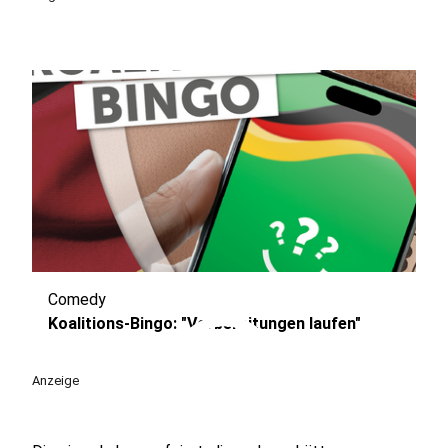
Comedy
play_circle
Koalitions-Bingo: "Vorbereitungen laufen"
Anzeige