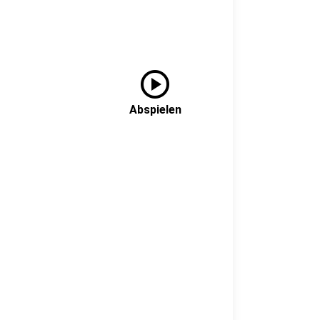
play_circle
Abspielen