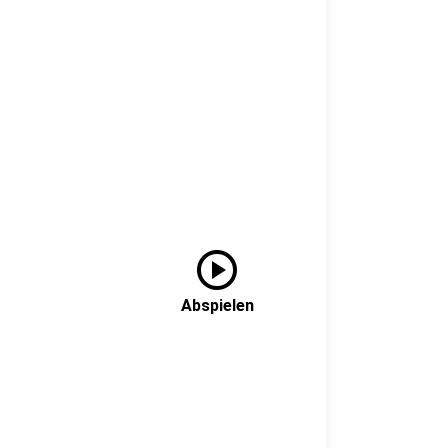
play_circle
Abspielen