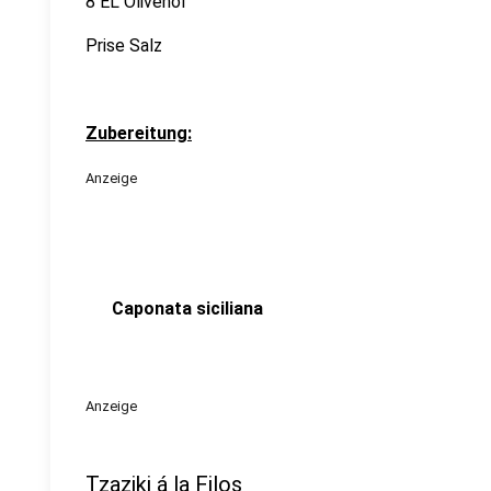
8 EL Olivenöl
Prise Salz
Zubereitung:
Anzeige
Caponata siciliana
Anzeige
Tzaziki á la Filos