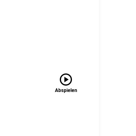
play_circle
Abspielen