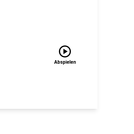
play_circle
Abspielen