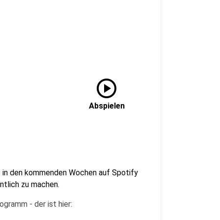
play_circle
Abspielen
te in den kommenden Wochen auf Spotify
entlich zu machen.
gramm - der ist hier: