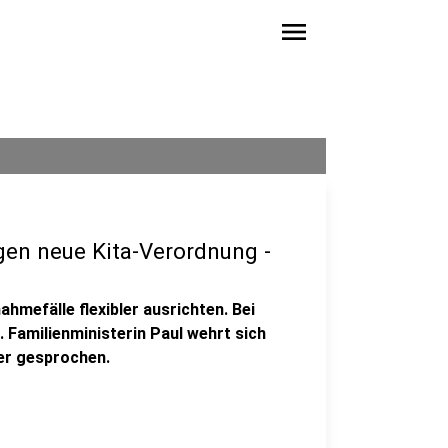
menu
gen neue Kita-Verordnung -
mefälle flexibler ausrichten. Bei
 Familienministerin Paul wehrt sich
ber gesprochen.