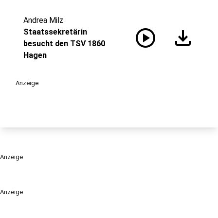
Andrea Milz
play_circle
download
Staatssekretärin
besucht den TSV 1860
Hagen
Anzeige
Anzeige
Anzeige