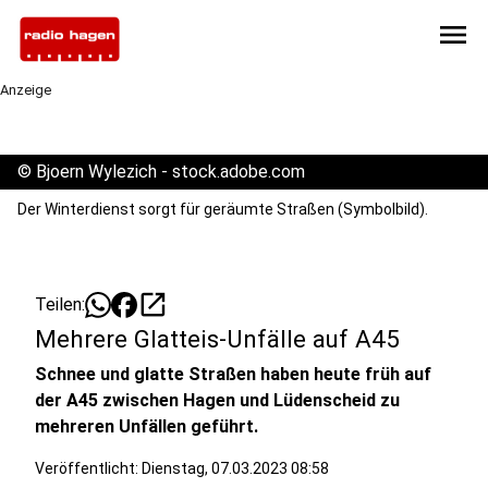
menu
Anzeige
©
Bjoern Wylezich - stock.adobe.com
Der Winterdienst sorgt für geräumte Straßen (Symbolbild).
open_in_new
Teilen:
Mehrere Glatteis-Unfälle auf A45
Schnee und glatte Straßen haben heute früh auf
der A45 zwischen Hagen und Lüdenscheid zu
mehreren Unfällen geführt.
Veröffentlicht:
Dienstag, 07.03.2023 08:58