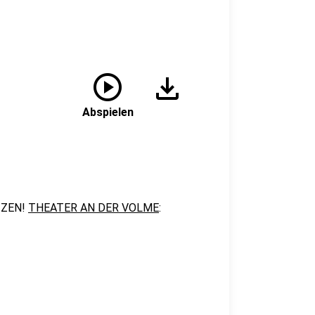
play_circle
download
Abspielen
TZEN!
THEATER AN DER VOLME
: